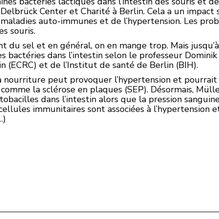
ines bactéries lactiques dans l’intestin des souris et 
elbrück Center et Charité à Berlin. Cela a un impact s
 maladies auto-immunes et de l’hypertension. Les prob
s souris.
u sel et en général, on en mange trop. Mais jusqu’à 
es bactéries dans l’intestin selon le professeur Domin
n (ECRC) et de l’Institut de santé de Berlin (BIH).
 la nourriture peut provoquer l’hypertension et pourra
comme la sclérose en plaques (SEP). Désormais, Müll
ctobacilles dans l’intestin alors que la pression sangui
cellules immunitaires sont associées à l’hypertension
…)