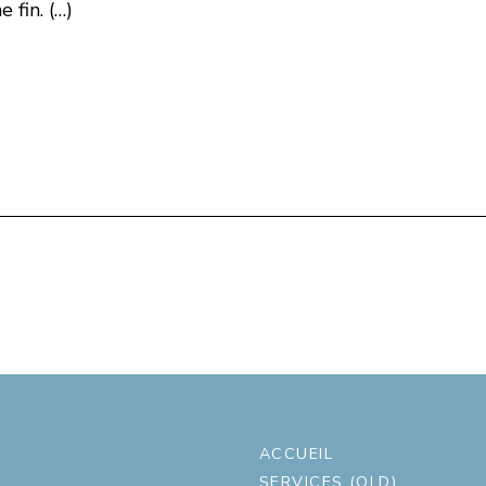
 fin. (…)
ACCUEIL
SERVICES (OLD)