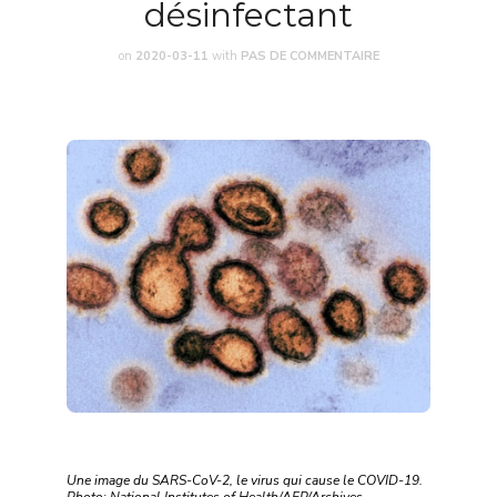
désinfectant
on
2020-03-11
with
PAS DE COMMENTAIRE
Une image du SARS-CoV-2, le virus qui cause le COVID-19.