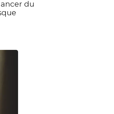
cancer du
isque