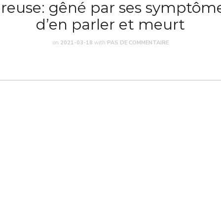
éreuse: gêné par ses symptômes
d’en parler et meurt
on
2021-03-18
with
PAS DE COMMENTAIRE