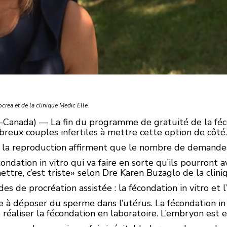
ocrea et de la clinique Medic Elle.
-Canada) — La fin du programme de gratuité de la féco
eux couples infertiles à mettre cette option de côté.
 la reproduction affirment que le nombre de demandes
fécondation in vitro qui va faire en sorte qu’ils pourront
ttre, c’est triste» selon Dre Karen Buzaglo de la cliniq
s de procréation assistée : la fécondation in vitro et l’i
te à déposer du sperme dans l’utérus. La fécondation in vi
e réaliser la fécondation en laboratoire. L’embryon est e