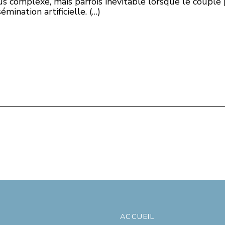
s complexe, mais parfois inévitable lorsque le couple 
sémination artificielle. (…)
ACCUEIL