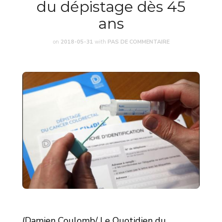
du dépistage dès 45
ans
on
2018-05-31
with
PAS DE COMMENTAIRE
(Damien Coulomb/ Le Quotidien du