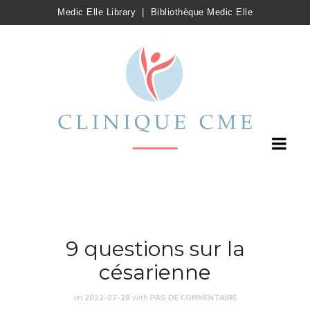
Medic Elle Library
|
Bibliothèque Medic Elle
9 questions sur la
césarienne
on
2022-07-28
with
PAS DE COMMENTAIRE