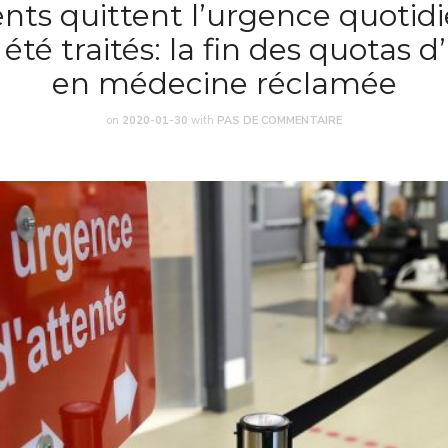
ents quittent l’urgence quoti
 été traités: la fin des quotas 
en médecine réclamée
on
2020-01-30
with
PAS DE COMMENTAIRE