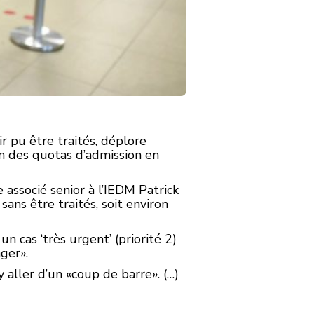
 pu être traités, déplore
n des quotas d’admission en
 associé senior à l’IEDM Patrick
ans être traités, soit environ
n cas ‘très urgent’ (priorité 2)
nger».
 aller d’un «coup de barre». (…)